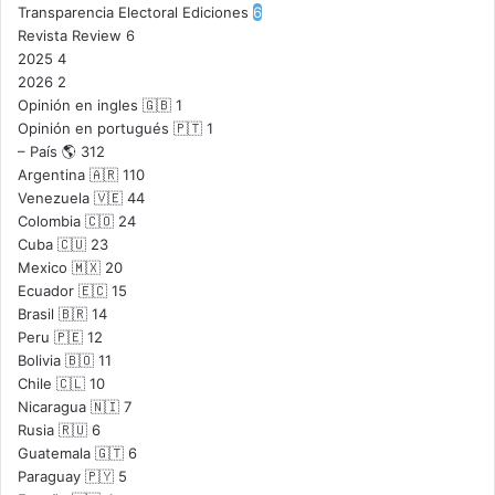
Transparencia Electoral Ediciones
6
Revista Review
6
2025
4
2026
2
Opinión en ingles 🇬🇧
1
Opinión en portugués 🇵🇹
1
– País 🌎
312
Argentina 🇦🇷
110
Venezuela 🇻🇪
44
Colombia 🇨🇴
24
Cuba 🇨🇺
23
Mexico 🇲🇽
20
Ecuador 🇪🇨
15
Brasil 🇧🇷
14
Peru 🇵🇪
12
Bolivia 🇧🇴
11
Chile 🇨🇱
10
Nicaragua 🇳🇮
7
Rusia 🇷🇺
6
Guatemala 🇬🇹
6
Paraguay 🇵🇾
5