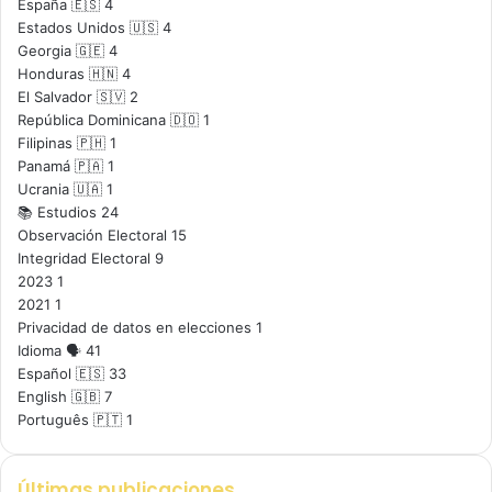
España 🇪🇸
4
Estados Unidos 🇺🇸
4
Georgia 🇬🇪
4
Honduras 🇭🇳
4
El Salvador 🇸🇻
2
República Dominicana 🇩🇴
1
Filipinas 🇵🇭
1
Panamá 🇵🇦
1
Ucrania 🇺🇦
1
📚 Estudios
24
Observación Electoral
15
Integridad Electoral
9
2023
1
2021
1
Privacidad de datos en elecciones
1
Idioma 🗣️
41
Español 🇪🇸
33
English 🇬🇧
7
Português 🇵🇹
1
Últimas publicaciones