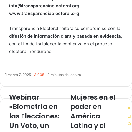
info@transparenciaelectoral.org
www.transparenciaelectoral.org
Transparencia Electoral reitera su compromiso con la
difusión de información clara y basada en evidencia
,
con el fin de fortalecer la confianza en el proceso
electoral hondureño.
marzo 7, 2025
3.005
3 minutos de lectura
Webinar
Mujeres en el
«Biometría en
poder en
P
las Elecciones:
América
u
b
Un Voto, un
Latina y el
l