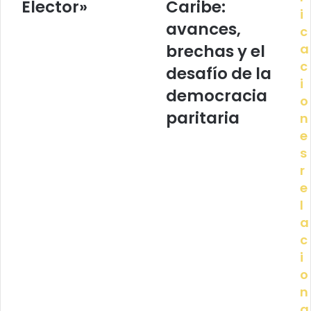
Elector»
Caribe:
i
avances,
c
brechas y el
a
c
desafío de la
i
democracia
o
paritaria
n
e
s
r
e
l
a
c
i
o
n
a