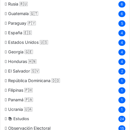
Rusia 🇷🇺
6
Guatemala 🇬🇹
6
Paraguay 🇵🇾
5
España 🇪🇸
4
Estados Unidos 🇺🇸
4
Georgia 🇬🇪
4
Honduras 🇭🇳
4
El Salvador 🇸🇻
2
República Dominicana 🇩🇴
1
Filipinas 🇵🇭
1
Panamá 🇵🇦
1
Ucrania 🇺🇦
1
📚 Estudios
24
Observación Electoral
15