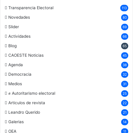
Transparencia Electoral
113
Novedades
80
Slider
69
Actividades
66
Blog
65
CAOESTE Noticias
45
Agenda
38
Democracia
32
Medios
31
✊ Autoritarismo electoral
25
Articulos de revista
22
Leandro Querido
21
Galerias
14
OEA
11