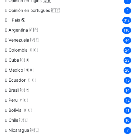
Opinión en ingles 🇬🇧
1
Opinión en portugués 🇵🇹
1
– País 🌎
312
Argentina 🇦🇷
110
Venezuela 🇻🇪
44
Colombia 🇨🇴
24
Cuba 🇨🇺
23
Mexico 🇲🇽
20
Ecuador 🇪🇨
15
Brasil 🇧🇷
14
Peru 🇵🇪
12
Bolivia 🇧🇴
11
Chile 🇨🇱
10
Nicaragua 🇳🇮
7