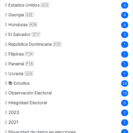
Estados Unidos 🇺🇸
4
Georgia 🇬🇪
4
Honduras 🇭🇳
4
El Salvador 🇸🇻
2
República Dominicana 🇩🇴
1
Filipinas 🇵🇭
1
Panamá 🇵🇦
1
Ucrania 🇺🇦
1
📚 Estudios
24
Observación Electoral
15
Integridad Electoral
9
2023
1
2021
1
Privacidad de datos en elecciones
1