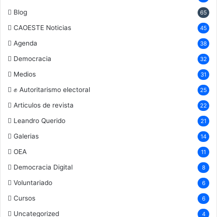
Blog
65
CAOESTE Noticias
45
Agenda
38
Democracia
32
Medios
31
✊ Autoritarismo electoral
25
Articulos de revista
22
Leandro Querido
21
Galerias
14
OEA
11
Democracia Digital
8
Voluntariado
6
Cursos
6
Uncategorized
4