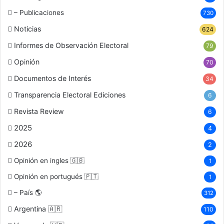
– Publicaciones
730
Noticias
624
Informes de Observación Electoral
79
Opinión
70
Documentos de Interés
34
Transparencia Electoral Ediciones
6
Revista Review
6
2025
4
2026
2
Opinión en ingles 🇬🇧
1
Opinión en portugués 🇵🇹
1
– País 🌎
312
Argentina 🇦🇷
110