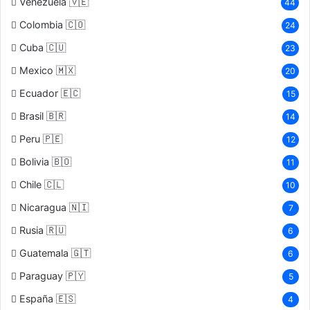
Venezuela 🇻🇪
44
Colombia 🇨🇴
24
Cuba 🇨🇺
23
Mexico 🇲🇽
20
Ecuador 🇪🇨
15
Brasil 🇧🇷
14
Peru 🇵🇪
12
Bolivia 🇧🇴
11
Chile 🇨🇱
10
Nicaragua 🇳🇮
7
Rusia 🇷🇺
6
Guatemala 🇬🇹
6
Paraguay 🇵🇾
5
España 🇪🇸
4