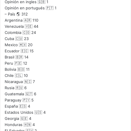
Opinión en ingles 🇬🇧
1
Opinión en portugués 🇵🇹
1
– País 🌎
312
Argentina 🇦🇷
110
Venezuela 🇻🇪
44
Colombia 🇨🇴
24
Cuba 🇨🇺
23
Mexico 🇲🇽
20
Ecuador 🇪🇨
15
Brasil 🇧🇷
14
Peru 🇵🇪
12
Bolivia 🇧🇴
11
Chile 🇨🇱
10
Nicaragua 🇳🇮
7
Rusia 🇷🇺
6
Guatemala 🇬🇹
6
Paraguay 🇵🇾
5
España 🇪🇸
4
Estados Unidos 🇺🇸
4
Georgia 🇬🇪
4
Honduras 🇭🇳
4
El Salvador 🇸🇻
2