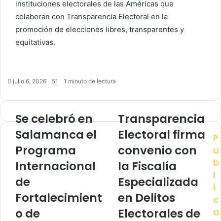
instituciones electorales de las Américas que
colaboran con Transparencia Electoral en la
promoción de elecciones libres, transparentes y
equitativas.
julio 6, 2026
51
1 minuto de lectura
Se celebró en
Transparencia
Salamanca el
Electoral firma
P
Programa
convenio con
u
b
Internacional
la Fiscalía
l
de
Especializada
i
Fortalecimient
en Delitos
c
o de
Electorales de
a