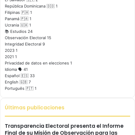
República Dominicana 🇩🇴
1
Filipinas 🇵🇭
1
Panamá 🇵🇦
1
Ucrania 🇺🇦
1
📚 Estudios
24
Observación Electoral
15
Integridad Electoral
9
2023
1
2021
1
Privacidad de datos en elecciones
1
Idioma 🗣️
41
Español 🇪🇸
33
English 🇬🇧
7
Português 🇵🇹
1
Últimas publicaciones
Transparencia Electoral presenta el Informe
Final de su Misión de Observación para las