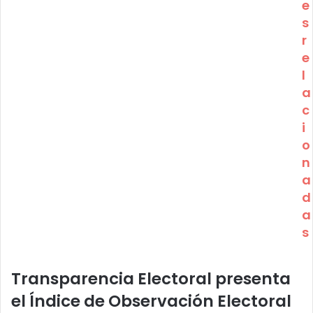
e
s
r
e
l
a
c
i
o
n
a
d
a
s
Transparencia Electoral presenta
el Índice de Observación Electoral