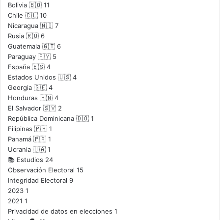
Bolivia 🇧🇴
11
Chile 🇨🇱
10
Nicaragua 🇳🇮
7
Rusia 🇷🇺
6
Guatemala 🇬🇹
6
Paraguay 🇵🇾
5
España 🇪🇸
4
Estados Unidos 🇺🇸
4
Georgia 🇬🇪
4
Honduras 🇭🇳
4
El Salvador 🇸🇻
2
República Dominicana 🇩🇴
1
Filipinas 🇵🇭
1
Panamá 🇵🇦
1
Ucrania 🇺🇦
1
📚 Estudios
24
Observación Electoral
15
Integridad Electoral
9
2023
1
2021
1
Privacidad de datos en elecciones
1