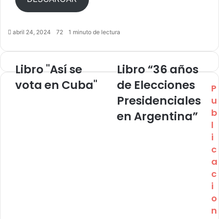
abril 24, 2024
72
1 minuto de lectura
Libro "Así se
Libro “36 años
vota en Cuba"
de Elecciones
P
Presidenciales
u
b
en Argentina”
l
i
c
a
c
i
o
n