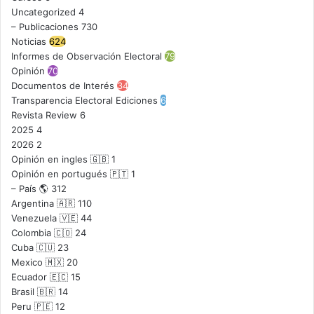
Uncategorized
4
– Publicaciones
730
Noticias
624
Informes de Observación Electoral
79
Opinión
70
Documentos de Interés
34
Transparencia Electoral Ediciones
6
Revista Review
6
2025
4
2026
2
Opinión en ingles 🇬🇧
1
Opinión en portugués 🇵🇹
1
– País 🌎
312
Argentina 🇦🇷
110
Venezuela 🇻🇪
44
Colombia 🇨🇴
24
Cuba 🇨🇺
23
Mexico 🇲🇽
20
Ecuador 🇪🇨
15
Brasil 🇧🇷
14
Peru 🇵🇪
12