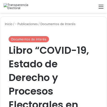
Buscar
M
Inicio
/
- Publicaciones
/
Documentos de Interés
Documentos de Interés
Libro “COVID-19,
Estado de
Derecho y
Procesos
Electorales en