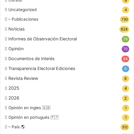
Cursos
6
Uncategorized
4
– Publicaciones
730
Noticias
624
Informes de Observación Electoral
79
Opinión
70
Documentos de Interés
34
Transparencia Electoral Ediciones
6
Revista Review
6
2025
4
2026
2
Opinión en ingles 🇬🇧
1
Opinión en portugués 🇵🇹
1
– País 🌎
312