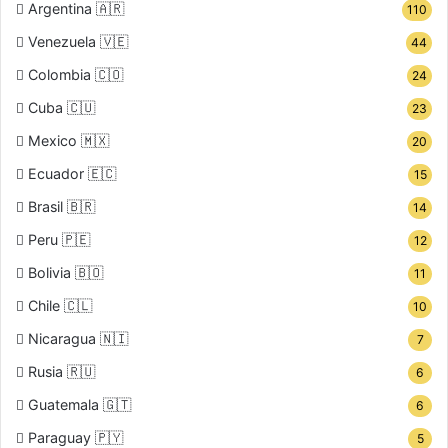
Argentina 🇦🇷
110
Venezuela 🇻🇪
44
Colombia 🇨🇴
24
Cuba 🇨🇺
23
Mexico 🇲🇽
20
Ecuador 🇪🇨
15
Brasil 🇧🇷
14
Peru 🇵🇪
12
Bolivia 🇧🇴
11
Chile 🇨🇱
10
Nicaragua 🇳🇮
7
Rusia 🇷🇺
6
Guatemala 🇬🇹
6
Paraguay 🇵🇾
5