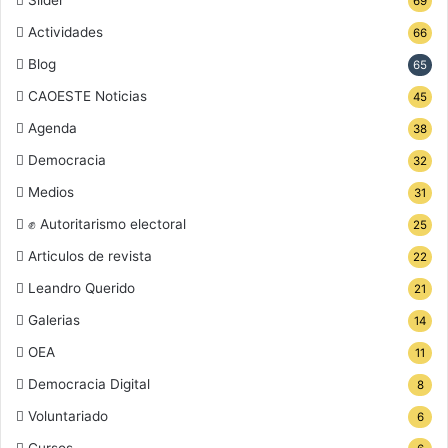
Slider
69
Actividades
66
Blog
65
CAOESTE Noticias
45
Agenda
38
Democracia
32
Medios
31
✊ Autoritarismo electoral
25
Articulos de revista
22
Leandro Querido
21
Galerias
14
OEA
11
Democracia Digital
8
Voluntariado
6