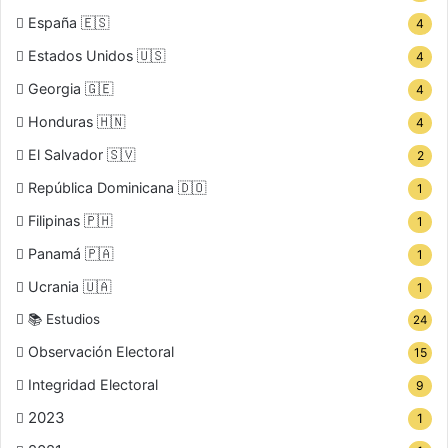
España 🇪🇸
4
Estados Unidos 🇺🇸
4
Georgia 🇬🇪
4
Honduras 🇭🇳
4
El Salvador 🇸🇻
2
República Dominicana 🇩🇴
1
Filipinas 🇵🇭
1
Panamá 🇵🇦
1
Ucrania 🇺🇦
1
📚 Estudios
24
Observación Electoral
15
Integridad Electoral
9
2023
1