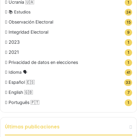
Ucrania 🇺🇦
1
📚 Estudios
24
Observación Electoral
15
Integridad Electoral
9
2023
1
2021
1
Privacidad de datos en elecciones
1
Idioma 🗣️
41
Español 🇪🇸
33
English 🇬🇧
7
Português 🇵🇹
1
Últimas publicaciones