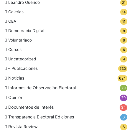
Leandro Querido
21
Galerias
14
OEA
11
Democracia Digital
8
Voluntariado
6
Cursos
6
Uncategorized
4
– Publicaciones
730
Noticias
624
Informes de Observación Electoral
79
Opinión
70
Documentos de Interés
34
Transparencia Electoral Ediciones
6
Revista Review
6