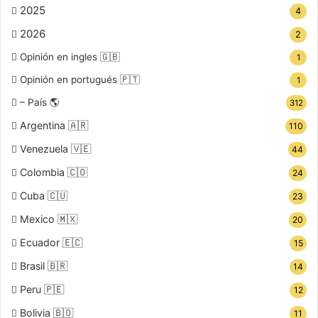
2025
4
2026
2
Opinión en ingles 🇬🇧
1
Opinión en portugués 🇵🇹
1
– País 🌎
312
Argentina 🇦🇷
110
Venezuela 🇻🇪
44
Colombia 🇨🇴
24
Cuba 🇨🇺
23
Mexico 🇲🇽
20
Ecuador 🇪🇨
15
Brasil 🇧🇷
14
Peru 🇵🇪
12
Bolivia 🇧🇴
11