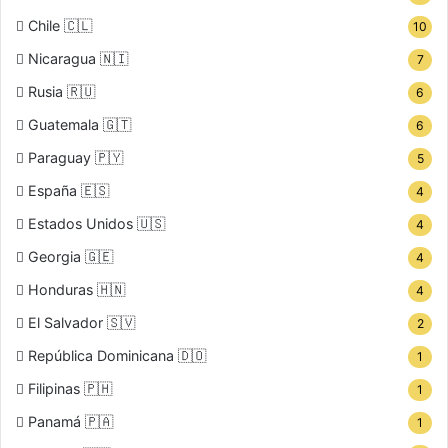
Chile 🇨🇱
10
Nicaragua 🇳🇮
7
Rusia 🇷🇺
6
Guatemala 🇬🇹
6
Paraguay 🇵🇾
5
España 🇪🇸
4
Estados Unidos 🇺🇸
4
Georgia 🇬🇪
4
Honduras 🇭🇳
4
El Salvador 🇸🇻
2
República Dominicana 🇩🇴
1
Filipinas 🇵🇭
1
Panamá 🇵🇦
1