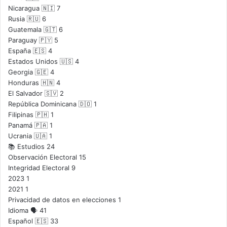
Nicaragua 🇳🇮
7
Rusia 🇷🇺
6
Guatemala 🇬🇹
6
Paraguay 🇵🇾
5
España 🇪🇸
4
Estados Unidos 🇺🇸
4
Georgia 🇬🇪
4
Honduras 🇭🇳
4
El Salvador 🇸🇻
2
República Dominicana 🇩🇴
1
Filipinas 🇵🇭
1
Panamá 🇵🇦
1
Ucrania 🇺🇦
1
📚 Estudios
24
Observación Electoral
15
Integridad Electoral
9
2023
1
2021
1
Privacidad de datos en elecciones
1
Idioma 🗣️
41
Español 🇪🇸
33