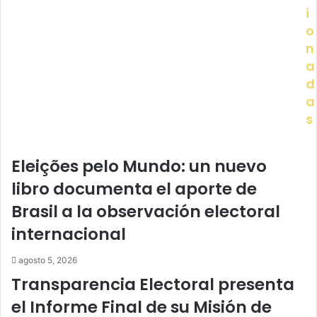
i
o
n
a
d
a
s
Eleições pelo Mundo: un nuevo
libro documenta el aporte de
Brasil a la observación electoral
internacional
agosto 5, 2026
Transparencia Electoral presenta
el Informe Final de su Misión de