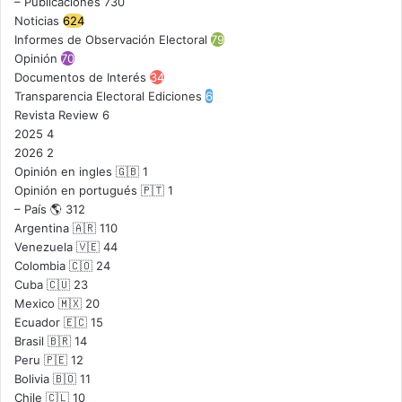
– Publicaciones
730
Noticias
624
Informes de Observación Electoral
79
Opinión
70
Documentos de Interés
34
Transparencia Electoral Ediciones
6
Revista Review
6
2025
4
2026
2
Opinión en ingles 🇬🇧
1
Opinión en portugués 🇵🇹
1
– País 🌎
312
Argentina 🇦🇷
110
Venezuela 🇻🇪
44
Colombia 🇨🇴
24
Cuba 🇨🇺
23
Mexico 🇲🇽
20
Ecuador 🇪🇨
15
Brasil 🇧🇷
14
Peru 🇵🇪
12
Bolivia 🇧🇴
11
Chile 🇨🇱
10