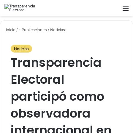
Buscar
M
Inicio
/
- Publicaciones
/
Noticias
Noticias
Transparencia
Electoral
participó como
observadora
internacional en