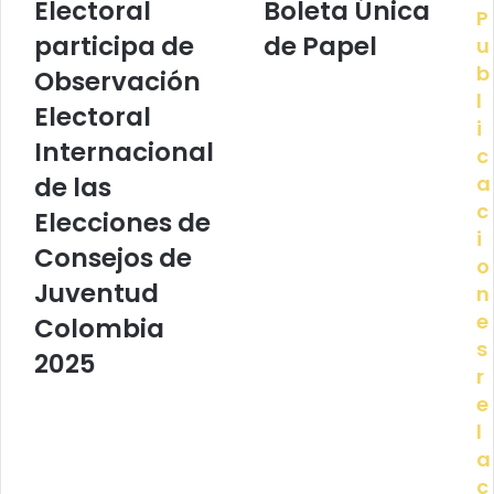
Electoral
Boleta Única
P
participa de
de Papel
u
b
Observación
l
Electoral
i
Internacional
c
de las
a
c
Elecciones de
i
Consejos de
o
Juventud
n
e
Colombia
s
2025
r
e
l
a
c